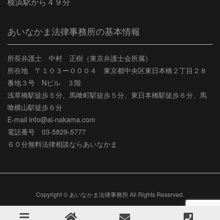
横浜駅から４９分
あいなかま法律事務所の基本情報
所長弁護士 中村 正樹（東京弁護士会所属）
所在地 〒１０３ー０００４ 東京都中央区東日本橋２丁目２８
番地３号 Nビル ３階
浅草橋駅徒歩５分、馬喰町駅徒歩５分、東日本橋駅徒歩６分、馬
喰横山駅徒歩６分
E-mail info@ai-nakama.com
電話番号 03-5829-5777
６０分無料法律相談ならあいなかま
Copyright © あいなかま法律事務所 All Rights Reserved.